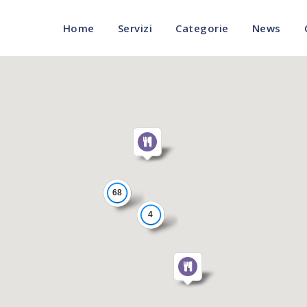
Home
Servizi
Categorie
News
68
4