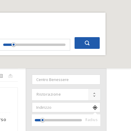
Distance From Location
Ristorazione
rso
Radius