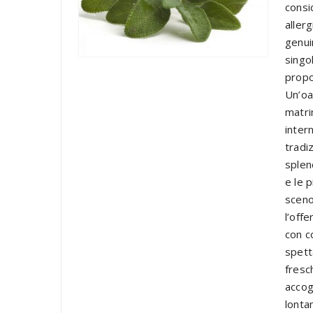
consi
allerg
genui
singo
propo
Un’oa
matri
inter
tradi
splend
e le p
sceno
l’off
con c
spett
fresch
accog
lonta