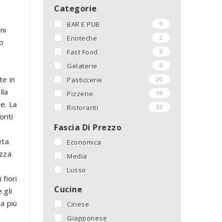
Categorie
BAR E PUB
9
ni
Enoteche
2
lo
Fast Food
3
Gelaterie
9
te in
Pasticcerie
20
lla
Pizzerie
19
e. La
Ristoranti
33
oriti
Fascia Di Prezzo
eta
Economica
ozza
Media
Lusso
 fiori
Cucine
 gli
a più
Cinese
Giapponese