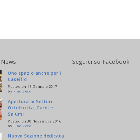
 News
Seguici su Facebook
Uno spazio anche per i
Caseifici
Posted on 16 Gennaio 2017
by
Pino Vero
Apertura ai Settori
Ortofrutta, Carni e
Salumi
Posted on 30 Novembre 2016
by
Pino Vero
Nuova Sezione dedicata