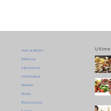
Ultime
Auto & Motori
Bellezza
Educazione
Informatica
Market
Moda
Ristorazione