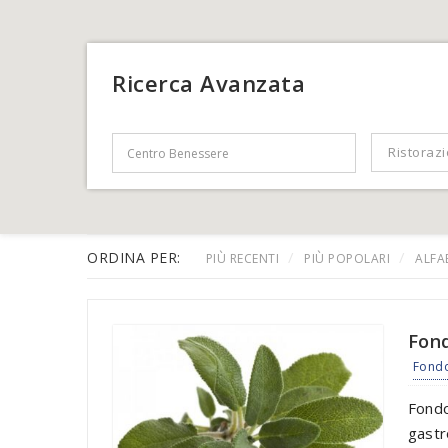
Ricerca Avanzata
Search Text
Categorie
Ristoraz
ORDINA PER:
PIÙ RECENTI
PIÙ POPOLARI
ALFA
Fond
Fond
Fondo
gastr