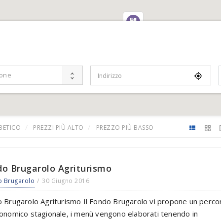
Località
ione
BETICO
PREZZI PIÙ ALTO
PREZZO PIÙ BASSO
o Brugarolo Agriturismo
o Brugarolo
30 Giugno 2016
 Brugarolo Agriturismo Il Fondo Brugarolo vi propone un perco
onomico stagionale, i menù vengono elaborati tenendo in