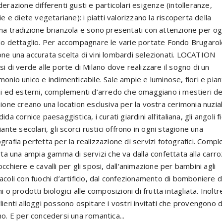
derazione differenti gusti e particolari esigenze (intolleranze,
ie e diete vegetariane): i piatti valorizzano la riscoperta della
na tradizione brianzola e sono presentati con attenzione per og
lo dettaglio. Per accompagnare le varie portate Fondo Brugaro
ne una accurata scelta di vini lombardi selezionati. LOCATION
si di verde alle porte di Milano dove realizzare il sogno di un
monio unico e indimenticabile. Sale ampie e luminose, fiori e pian
ni ed esterni, complementi d’arredo che omaggiano i mestieri de
zione creano una location esclusiva per la vostra cerimonia nuzial
ida cornice paesaggistica, i curati giardini all'italiana, gli angoli fi
iante secolari, gli scorci rustici offrono in ogni stagione una
grafia perfetta per la realizzazione di servizi fotografici. Compl
erta una ampia gamma di servizi che va dalla confettata alla carr
occhiere e cavalli per gli sposi, dall'animazione per bambini agli
acoli con fuochi d’artificio, dal confezionamento di bomboniere di
i o prodotti biologici alle composizioni di frutta intagliata. Inoltre
lienti alloggi possono ospitare i vostri invitati che provengono d
no. E per concedersi una romantica...