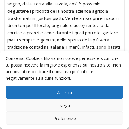
sogno, dalla Terra alla Tavola, così è possibile
degustare i prodotti della nostra azienda agricola
trasformati in gustosi piatti. Venite a riscoprire i sapori
di un tempo! Il locale, originale e accogliente, fa da
cornice a pranzi e cene durante i quali potrete gustare
piatti semplici e genuini, nello spirito della più vera
tradizione contadina italiana. I menù, infatti, sono basati
su prodotti della nostra azienda agricola, o provenienti
Consenso Cookie: utilizziamo i cookie per essere sicuri che
da produzioni controllate a marchio DOP o IGP. I nostri
tu possa ricevere la migliore esperienza sul nostro sito. Non
salumi, affettati al momento, un'ampia varietà di
acconsentire o ritirare il consenso può influire
formaggi freschi e stagionati prodotti dal nostro
negativamente su alcune funzioni.
caseificio e le ottime grigliate di carne ... sono solo
alcune delle nostre specialità! LatteriAgricola è uno...
Accetta
Via Rho, 90 20020 Lainate (MI)
Nega
Preferenze