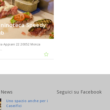
ninoteca Speedy
ub
ia Appiani 22 20052 Monza
..
 News
Seguici su Facebook
Uno spazio anche per i
Caseifici