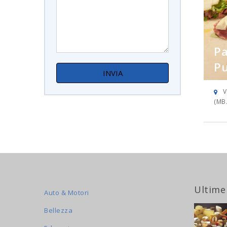
Pa
P
V
(MB.
Ultime
Auto & Motori
Bellezza