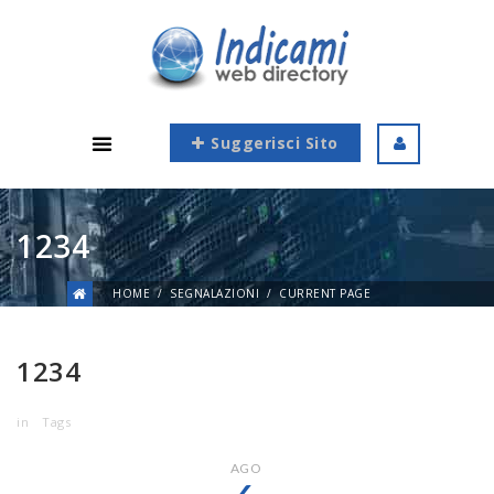
Suggerisci Sito
1234
HOME
SEGNALAZIONI
CURRENT PAGE
1234
in
Tags
AGO