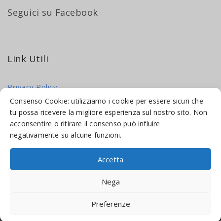
Seguici su Facebook
Link Utili
Privacy Policy
Cookie Policy
Consenso Cookie: utilizziamo i cookie per essere sicuri che
tu possa ricevere la migliore esperienza sul nostro sito. Non
acconsentire o ritirare il consenso può influire
negativamente su alcune funzioni.
Accetta
© 2016-2026 INDICAMI BY
TRUEPINE
, LLC. ALL RIGHTS RESERVED.
Nega
SITO A CURA DI
MADE WEB SOLUTIONS
Preferenze