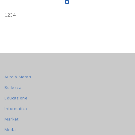
6
1234
Auto & Motori
Bellezza
Educazione
Informatica
Market
Moda