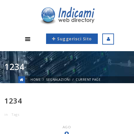
Suggerisci Sito
1234
HOME
SEGNALAZIONI
CURRENT PAGE
1234
in
Tags
AGO