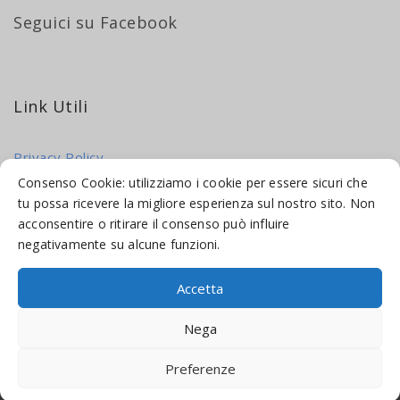
Seguici su Facebook
Link Utili
Privacy Policy
Cookie Policy
Consenso Cookie: utilizziamo i cookie per essere sicuri che
tu possa ricevere la migliore esperienza sul nostro sito. Non
acconsentire o ritirare il consenso può influire
negativamente su alcune funzioni.
Accetta
© 2016-2026 INDICAMI BY
TRUEPINE
, LLC. ALL RIGHTS RESERVED.
Nega
SITO A CURA DI
MADE WEB SOLUTIONS
Preferenze