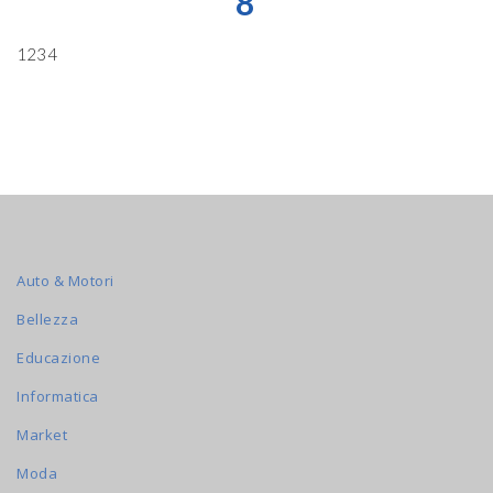
8
1234
Auto & Motori
Bellezza
Educazione
Informatica
Market
Moda