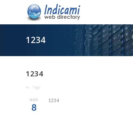
1234
1234
in
Tags
AGO
1234
8