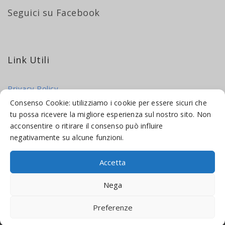
Seguici su Facebook
Link Utili
Privacy Policy
Cookie Policy
Consenso Cookie: utilizziamo i cookie per essere sicuri che
tu possa ricevere la migliore esperienza sul nostro sito. Non
acconsentire o ritirare il consenso può influire
negativamente su alcune funzioni.
Accetta
© 2016-2026 INDICAMI BY
TRUEPINE
, LLC. ALL RIGHTS RESERVED.
Nega
SITO A CURA DI
MADE WEB SOLUTIONS
Preferenze