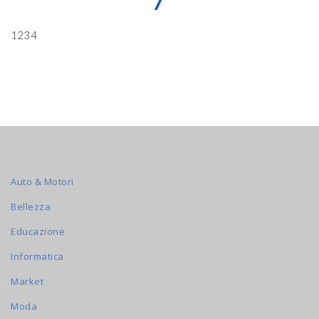
7
1234
Auto & Motori
Bellezza
Educazione
Informatica
Market
Moda