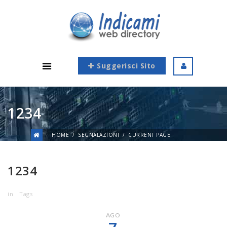
Suggerisci Sito
1234
HOME
SEGNALAZIONI
CURRENT PAGE
1234
in
Tags
AGO