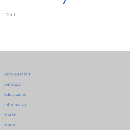
7
1234
Auto & Motori
Bellezza
Educazione
Informatica
Market
Moda