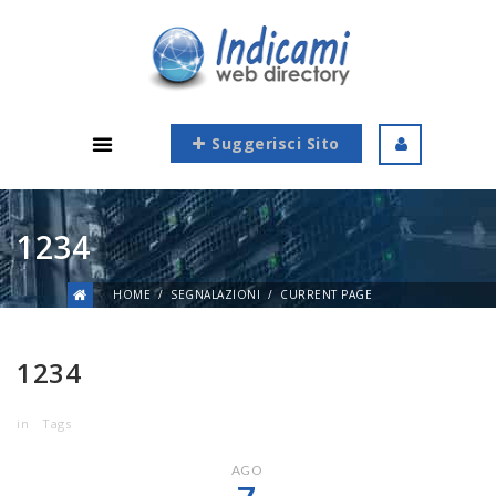
Suggerisci Sito
1234
HOME
SEGNALAZIONI
CURRENT PAGE
1234
in
Tags
AGO