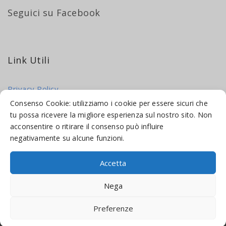
Seguici su Facebook
Link Utili
Privacy Policy
Cookie Policy
Consenso Cookie: utilizziamo i cookie per essere sicuri che
tu possa ricevere la migliore esperienza sul nostro sito. Non
acconsentire o ritirare il consenso può influire
negativamente su alcune funzioni.
Accetta
© 2016-2026 INDICAMI BY
TRUEPINE
, LLC. ALL RIGHTS RESERVED.
Nega
SITO A CURA DI
MADE WEB SOLUTIONS
Preferenze