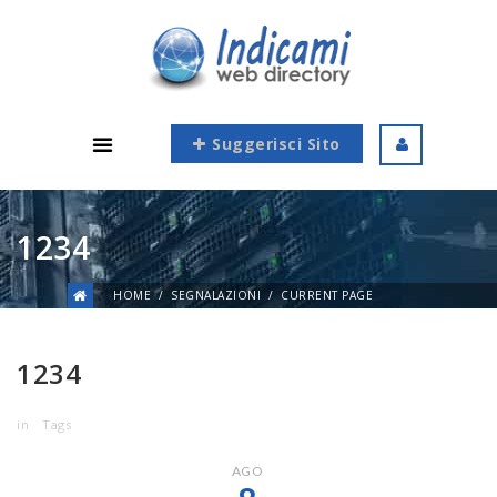
Suggerisci Sito
1234
HOME
SEGNALAZIONI
CURRENT PAGE
1234
in
Tags
AGO