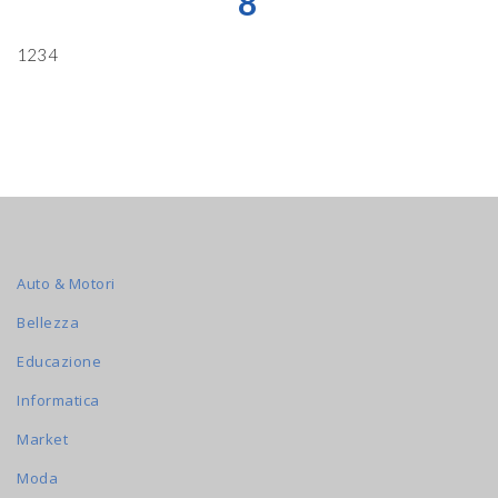
8
1234
Auto & Motori
Bellezza
Educazione
Informatica
Market
Moda