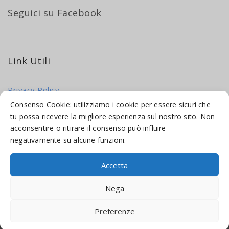
Seguici su Facebook
Link Utili
Privacy Policy
Cookie Policy
Consenso Cookie: utilizziamo i cookie per essere sicuri che
tu possa ricevere la migliore esperienza sul nostro sito. Non
acconsentire o ritirare il consenso può influire
negativamente su alcune funzioni.
Accetta
© 2016-2026 INDICAMI BY
TRUEPINE
, LLC. ALL RIGHTS RESERVED.
Nega
SITO A CURA DI
MADE WEB SOLUTIONS
Preferenze