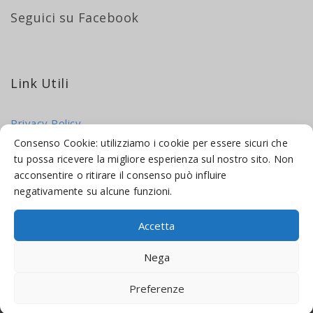
Seguici su Facebook
Link Utili
Privacy Policy
Cookie Policy
Consenso Cookie: utilizziamo i cookie per essere sicuri che
tu possa ricevere la migliore esperienza sul nostro sito. Non
acconsentire o ritirare il consenso può influire
negativamente su alcune funzioni.
Accetta
© 2016-2026 INDICAMI BY
TRUEPINE
, LLC. ALL RIGHTS RESERVED.
Nega
SITO A CURA DI
MADE WEB SOLUTIONS
Preferenze