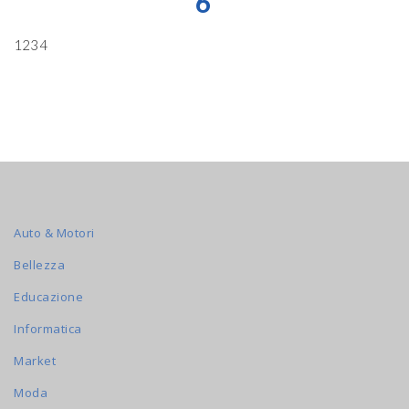
6
1234
Auto & Motori
Bellezza
Educazione
Informatica
Market
Moda