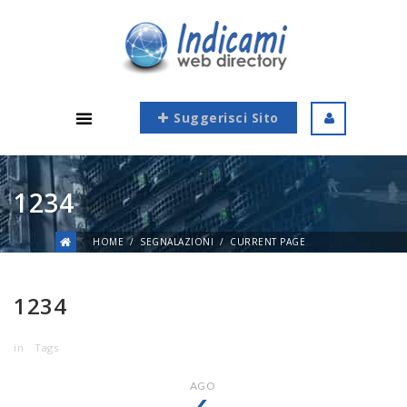
Suggerisci Sito
1234
HOME
SEGNALAZIONI
CURRENT PAGE
1234
in
Tags
AGO