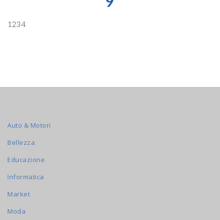
9
1234
Auto & Motori
Bellezza
Educazione
Informatica
Market
Moda