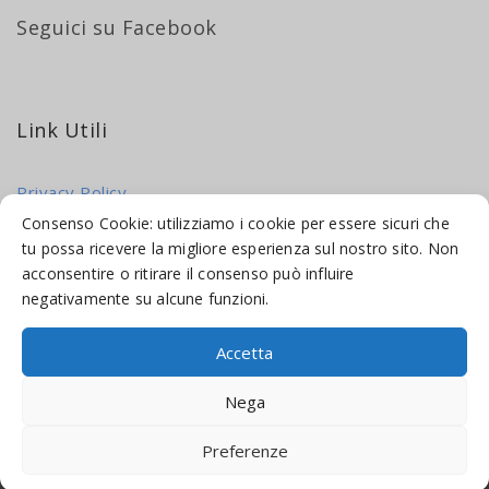
Seguici su Facebook
Link Utili
Privacy Policy
Cookie Policy
Consenso Cookie: utilizziamo i cookie per essere sicuri che
tu possa ricevere la migliore esperienza sul nostro sito. Non
acconsentire o ritirare il consenso può influire
negativamente su alcune funzioni.
Accetta
© 2016-2026 INDICAMI BY
TRUEPINE
, LLC. ALL RIGHTS RESERVED.
Nega
SITO A CURA DI
MADE WEB SOLUTIONS
Preferenze