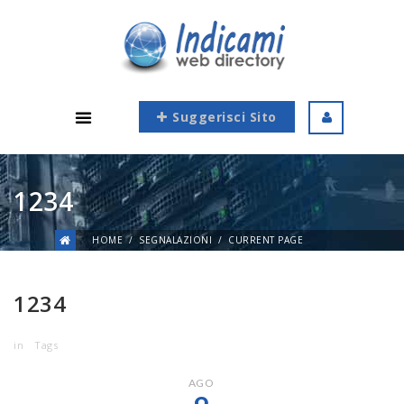
Suggerisci Sito
1234
HOME
SEGNALAZIONI
CURRENT PAGE
1234
in
Tags
AGO