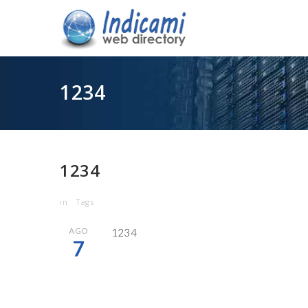
1234
1234
in
Tags
AGO
1234
7