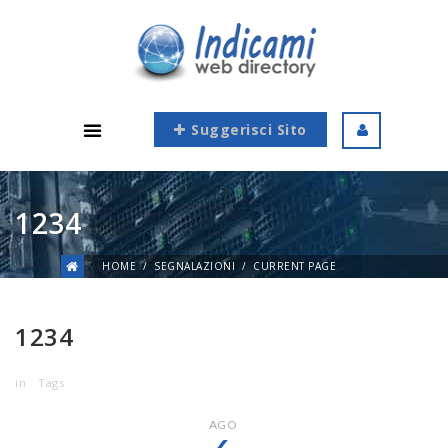
Suggerisci Sito
1234
HOME
SEGNALAZIONI
CURRENT PAGE
1234
in
Tags
AGO