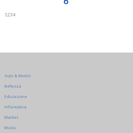
6
1234
Auto & Motori
Bellezza
Educazione
Informatica
Market
Moda