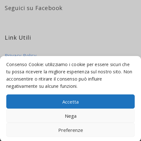
Seguici su Facebook
Link Utili
Privacy Policy
Cookie Policy
Consenso Cookie: utilizziamo i cookie per essere sicuri che
tu possa ricevere la migliore esperienza sul nostro sito. Non
acconsentire o ritirare il consenso può influire
negativamente su alcune funzioni.
Accetta
© 2016-2026 INDICAMI BY
TRUEPINE
, LLC. ALL RIGHTS RESERVED.
Nega
SITO A CURA DI
MADE WEB SOLUTIONS
Preferenze