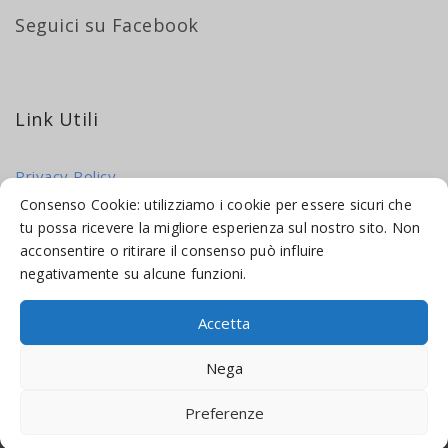
Seguici su Facebook
Link Utili
Privacy Policy
Cookie Policy
Consenso Cookie: utilizziamo i cookie per essere sicuri che
tu possa ricevere la migliore esperienza sul nostro sito. Non
acconsentire o ritirare il consenso può influire
negativamente su alcune funzioni.
Accetta
© 2016-2026 INDICAMI BY
TRUEPINE
, LLC. ALL RIGHTS RESERVED.
Nega
SITO A CURA DI
MADE WEB SOLUTIONS
Preferenze