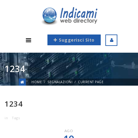
Suggerisci Sito
1234
HOME
SEGNALAZIONI
CURRENT PAGE
1234
in
Tags
AGO