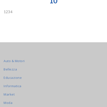
10
1234
Auto & Motori
Bellezza
Educazione
Informatica
Market
Moda