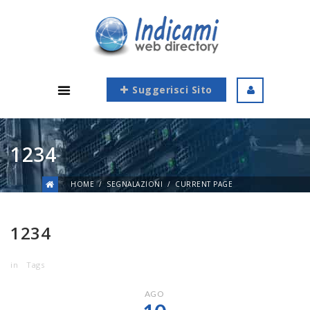
Suggerisci Sito
1234
HOME
SEGNALAZIONI
CURRENT PAGE
1234
in
Tags
AGO