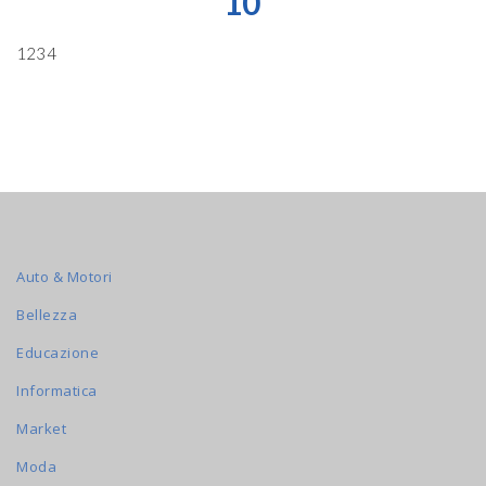
10
1234
Auto & Motori
Bellezza
Educazione
Informatica
Market
Moda