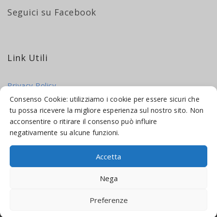
Seguici su Facebook
Link Utili
Privacy Policy
Cookie Policy
Consenso Cookie: utilizziamo i cookie per essere sicuri che
tu possa ricevere la migliore esperienza sul nostro sito. Non
acconsentire o ritirare il consenso può influire
negativamente su alcune funzioni.
Accetta
© 2016-2026 INDICAMI BY
TRUEPINE
, LLC. ALL RIGHTS RESERVED.
Nega
SITO A CURA DI
MADE WEB SOLUTIONS
Preferenze