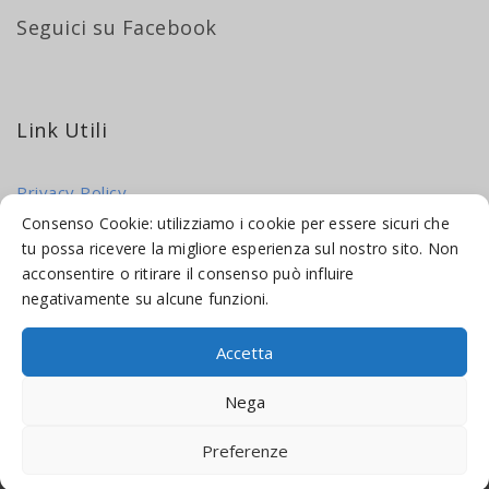
Seguici su Facebook
Link Utili
Privacy Policy
Cookie Policy
Consenso Cookie: utilizziamo i cookie per essere sicuri che
tu possa ricevere la migliore esperienza sul nostro sito. Non
acconsentire o ritirare il consenso può influire
negativamente su alcune funzioni.
Accetta
© 2016-2026 INDICAMI BY
TRUEPINE
, LLC. ALL RIGHTS RESERVED.
Nega
SITO A CURA DI
MADE WEB SOLUTIONS
Preferenze