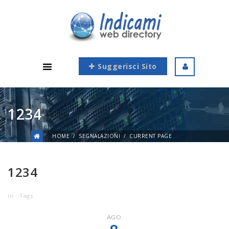
Suggerisci Sito
1234
HOME
SEGNALAZIONI
CURRENT PAGE
1234
in
Tags
AGO