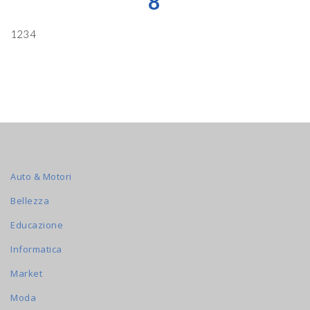
8
1234
Auto & Motori
Bellezza
Educazione
Informatica
Market
Moda