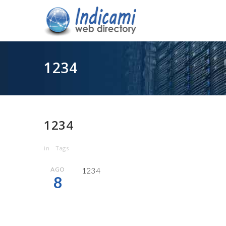
1234
1234
in
Tags
AGO
1234
8