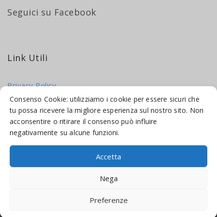
Seguici su Facebook
Link Utili
Privacy Policy
Cookie Policy
Consenso Cookie: utilizziamo i cookie per essere sicuri che
tu possa ricevere la migliore esperienza sul nostro sito. Non
acconsentire o ritirare il consenso può influire
negativamente su alcune funzioni.
Accetta
© 2016-2026 INDICAMI BY
TRUEPINE
, LLC. ALL RIGHTS RESERVED.
Nega
SITO A CURA DI
MADE WEB SOLUTIONS
Preferenze