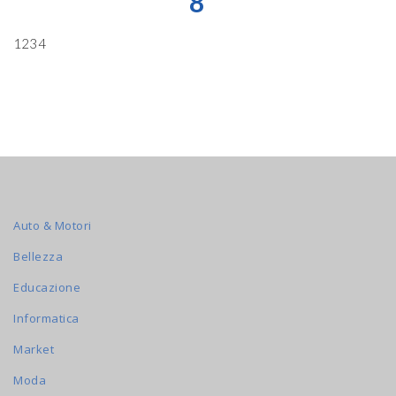
8
1234
Auto & Motori
Bellezza
Educazione
Informatica
Market
Moda