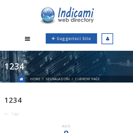
Suggerisci Sito
1234
HOME
SEGNALAZIONI
CURRENT PAGE
1234
in
Tags
AGO