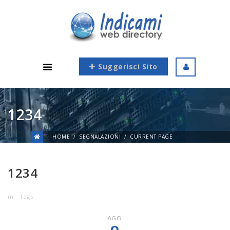
Suggerisci Sito
1234
HOME
SEGNALAZIONI
CURRENT PAGE
1234
in
Tags
AGO