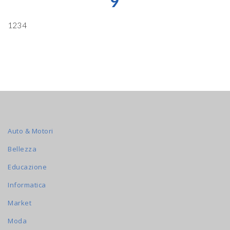
9
1234
Auto & Motori
Bellezza
Educazione
Informatica
Market
Moda