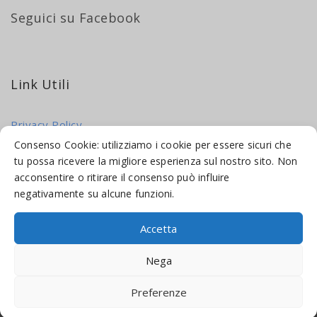
Seguici su Facebook
Link Utili
Privacy Policy
Cookie Policy
Consenso Cookie: utilizziamo i cookie per essere sicuri che
tu possa ricevere la migliore esperienza sul nostro sito. Non
acconsentire o ritirare il consenso può influire
negativamente su alcune funzioni.
Accetta
© 2016-2026 INDICAMI BY
TRUEPINE
, LLC. ALL RIGHTS RESERVED.
Nega
SITO A CURA DI
MADE WEB SOLUTIONS
Preferenze