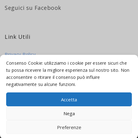
Seguici su Facebook
Link Utili
Privacy Policy
Cookie Policy
Consenso Cookie: utilizziamo i cookie per essere sicuri che
tu possa ricevere la migliore esperienza sul nostro sito. Non
acconsentire o ritirare il consenso può influire
negativamente su alcune funzioni.
Accetta
© 2016-2026 INDICAMI BY
TRUEPINE
, LLC. ALL RIGHTS RESERVED.
Nega
SITO A CURA DI
MADE WEB SOLUTIONS
Preferenze