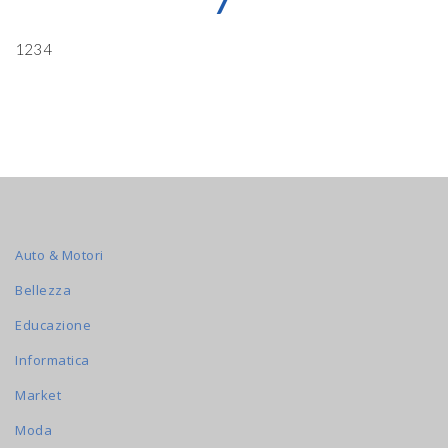
7
1234
Auto & Motori
Bellezza
Educazione
Informatica
Market
Moda