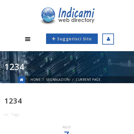
Suggerisci Sito
1234
HOME
SEGNALAZIONI
CURRENT PAGE
1234
in
Tags
AGO