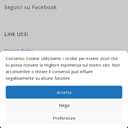
Seguici su Facebook
Link Utili
Privacy Policy
Cookie Policy
Consenso Cookie: utilizziamo i cookie per essere sicuri che
tu possa ricevere la migliore esperienza sul nostro sito. Non
acconsentire o ritirare il consenso può influire
negativamente su alcune funzioni.
Accetta
© 2016-2026 INDICAMI BY
TRUEPINE
, LLC. ALL RIGHTS RESERVED.
Nega
SITO A CURA DI
MADE WEB SOLUTIONS
Preferenze