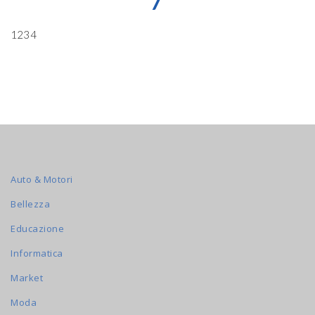
7
1234
Auto & Motori
Bellezza
Educazione
Informatica
Market
Moda