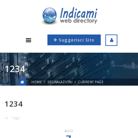
Suggerisci Sito
1234
HOME
SEGNALAZIONI
CURRENT PAGE
1234
in
Tags
AGO