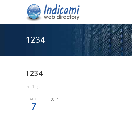
1234
1234
in
Tags
AGO
1234
7