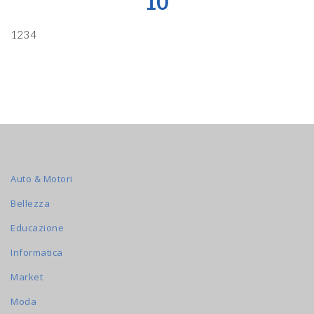
10
1234
Auto & Motori
Bellezza
Educazione
Informatica
Market
Moda