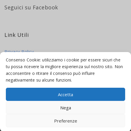
Seguici su Facebook
Link Utili
Privacy Policy
Cookie Policy
Consenso Cookie: utilizziamo i cookie per essere sicuri che
tu possa ricevere la migliore esperienza sul nostro sito. Non
acconsentire o ritirare il consenso può influire
negativamente su alcune funzioni.
Accetta
© 2016-2026 INDICAMI BY
TRUEPINE
, LLC. ALL RIGHTS RESERVED.
Nega
SITO A CURA DI
MADE WEB SOLUTIONS
Preferenze