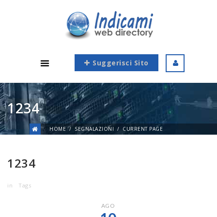
Suggerisci Sito
1234
HOME
SEGNALAZIONI
CURRENT PAGE
1234
in
Tags
AGO