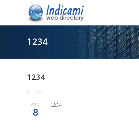
1234
1234
in
Tags
AGO
1234
8