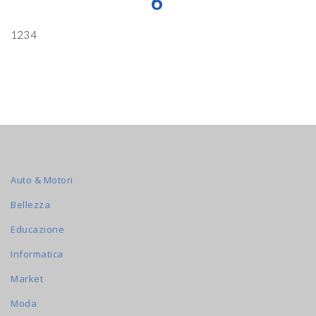
6
1234
Auto & Motori
Bellezza
Educazione
Informatica
Market
Moda