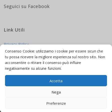
Seguici su Facebook
Link Utili
Privacy Policy
Cookie Policy
Consenso Cookie: utilizziamo i cookie per essere sicuri che
tu possa ricevere la migliore esperienza sul nostro sito. Non
acconsentire o ritirare il consenso può influire
negativamente su alcune funzioni.
Accetta
© 2016-2026 INDICAMI BY
TRUEPINE
, LLC. ALL RIGHTS RESERVED.
Nega
SITO A CURA DI
MADE WEB SOLUTIONS
Preferenze