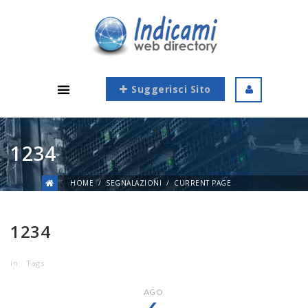
Suggerisci Sito
1234
HOME
SEGNALAZIONI
CURRENT PAGE
1234
in
Tags
AGO