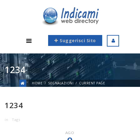
Suggerisci Sito
1234
HOME
SEGNALAZIONI
CURRENT PAGE
1234
in
Tags
AGO