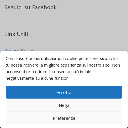
Seguici su Facebook
Link Utili
Privacy Policy
Cookie Policy
Consenso Cookie: utilizziamo i cookie per essere sicuri che
tu possa ricevere la migliore esperienza sul nostro sito. Non
acconsentire o ritirare il consenso può influire
negativamente su alcune funzioni.
Accetta
© 2016-2026 INDICAMI BY
TRUEPINE
, LLC. ALL RIGHTS RESERVED.
Nega
SITO A CURA DI
MADE WEB SOLUTIONS
Preferenze