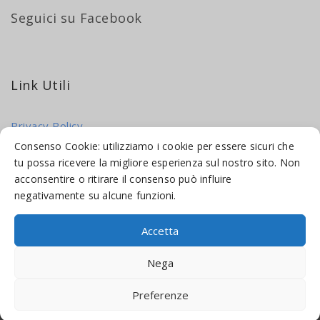
Seguici su Facebook
Link Utili
Privacy Policy
Cookie Policy
Consenso Cookie: utilizziamo i cookie per essere sicuri che
tu possa ricevere la migliore esperienza sul nostro sito. Non
acconsentire o ritirare il consenso può influire
negativamente su alcune funzioni.
Accetta
© 2016-2026 INDICAMI BY
TRUEPINE
, LLC. ALL RIGHTS RESERVED.
Nega
SITO A CURA DI
MADE WEB SOLUTIONS
Preferenze