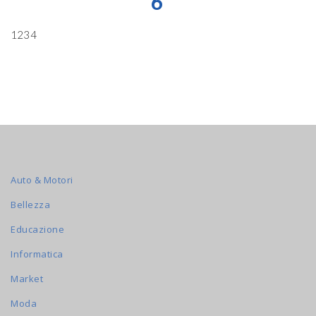
6
1234
Auto & Motori
Bellezza
Educazione
Informatica
Market
Moda