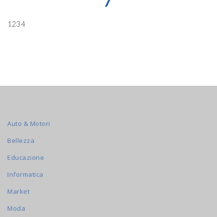
7
1234
Auto & Motori
Bellezza
Educazione
Informatica
Market
Moda