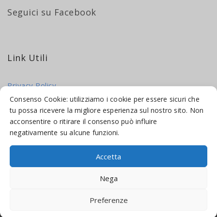
Seguici su Facebook
Link Utili
Privacy Policy
Cookie Policy
Consenso Cookie: utilizziamo i cookie per essere sicuri che
tu possa ricevere la migliore esperienza sul nostro sito. Non
acconsentire o ritirare il consenso può influire
negativamente su alcune funzioni.
Accetta
© 2016-2026 INDICAMI BY
TRUEPINE
, LLC. ALL RIGHTS RESERVED.
Nega
SITO A CURA DI
MADE WEB SOLUTIONS
Preferenze