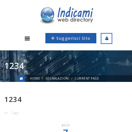
Suggerisci Sito
1234
HOME
SEGNALAZIONI
CURRENT PAGE
1234
in
Tags
AGO