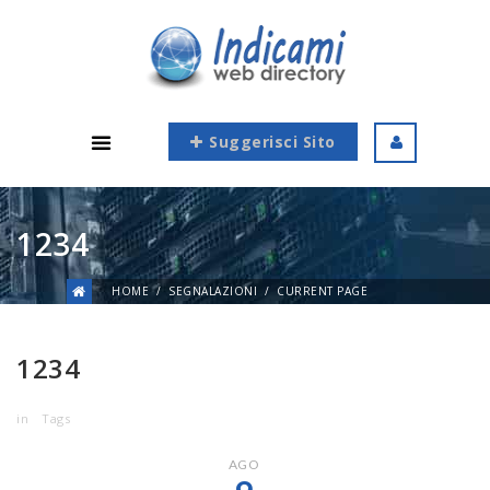
Suggerisci Sito
1234
HOME
SEGNALAZIONI
CURRENT PAGE
1234
in
Tags
AGO