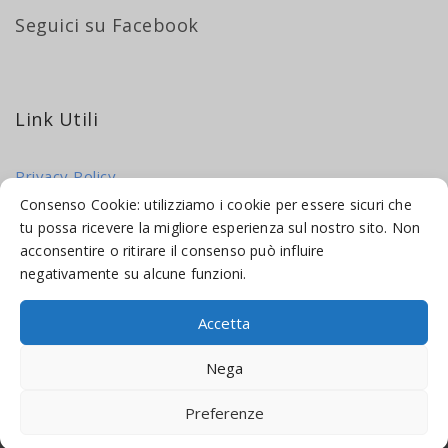
Seguici su Facebook
Link Utili
Privacy Policy
Cookie Policy
Consenso Cookie: utilizziamo i cookie per essere sicuri che
tu possa ricevere la migliore esperienza sul nostro sito. Non
acconsentire o ritirare il consenso può influire
negativamente su alcune funzioni.
Accetta
© 2016-2026 INDICAMI BY
TRUEPINE
, LLC. ALL RIGHTS RESERVED.
Nega
SITO A CURA DI
MADE WEB SOLUTIONS
Preferenze