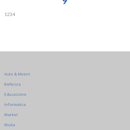
9
1234
Auto & Motori
Bellezza
Educazione
Informatica
Market
Moda