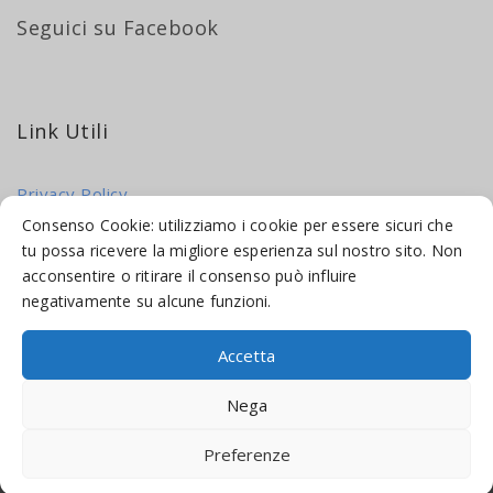
Seguici su Facebook
Link Utili
Privacy Policy
Cookie Policy
Consenso Cookie: utilizziamo i cookie per essere sicuri che
tu possa ricevere la migliore esperienza sul nostro sito. Non
acconsentire o ritirare il consenso può influire
negativamente su alcune funzioni.
Accetta
© 2016-2026 INDICAMI BY
TRUEPINE
, LLC. ALL RIGHTS RESERVED.
Nega
SITO A CURA DI
MADE WEB SOLUTIONS
Preferenze