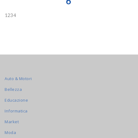
6
1234
Auto & Motori
Bellezza
Educazione
Informatica
Market
Moda