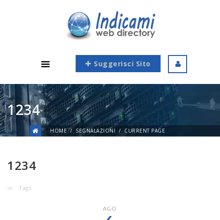
Suggerisci Sito
1234
HOME
SEGNALAZIONI
CURRENT PAGE
1234
in
Tags
AGO