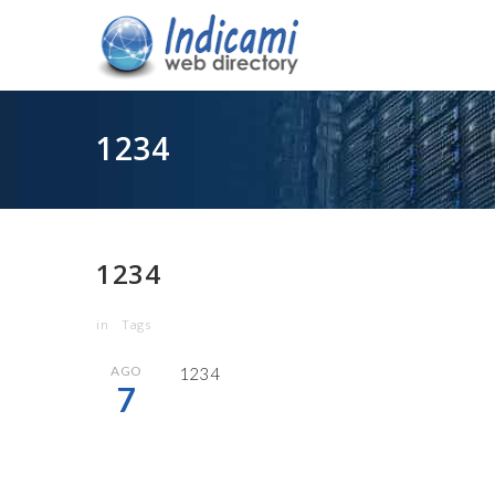
1234
1234
in
Tags
AGO
1234
7