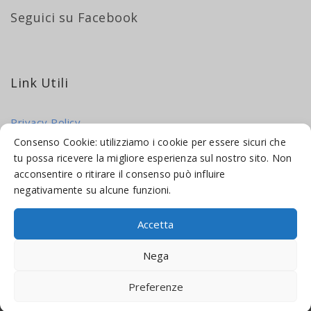
Seguici su Facebook
Link Utili
Privacy Policy
Cookie Policy
Consenso Cookie: utilizziamo i cookie per essere sicuri che
tu possa ricevere la migliore esperienza sul nostro sito. Non
acconsentire o ritirare il consenso può influire
negativamente su alcune funzioni.
Accetta
© 2016-2026 INDICAMI BY
TRUEPINE
, LLC. ALL RIGHTS RESERVED.
Nega
SITO A CURA DI
MADE WEB SOLUTIONS
Preferenze