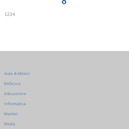
8
1234
Auto & Motori
Bellezza
Educazione
Informatica
Market
Moda