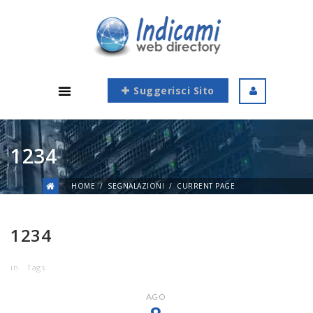
Suggerisci Sito
1234
HOME
SEGNALAZIONI
CURRENT PAGE
1234
in
Tags
AGO