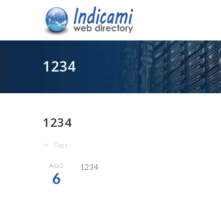
1234
1234
in
Tags
AGO
1234
6