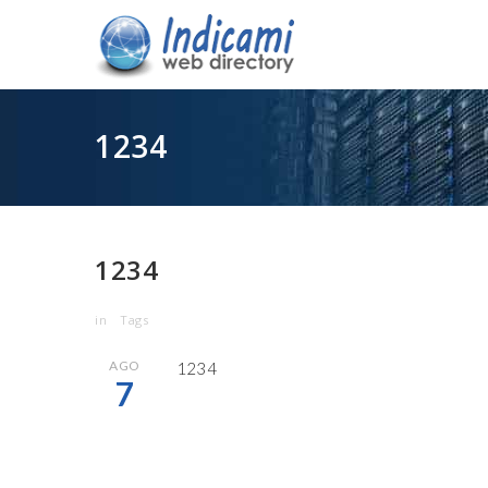
1234
1234
in
Tags
AGO
1234
7