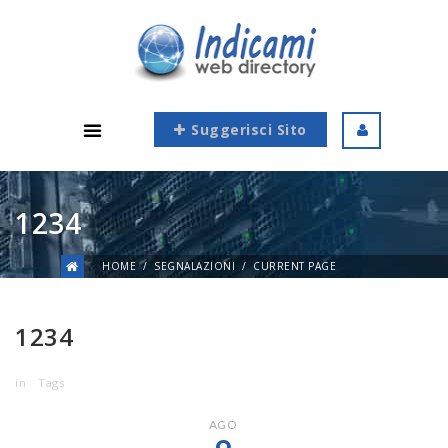
Suggerisci Sito
1234
HOME
SEGNALAZIONI
CURRENT PAGE
1234
in
Tags
AGO