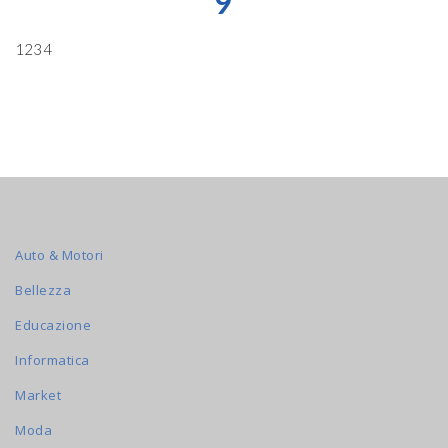
9
1234
Auto & Motori
Bellezza
Educazione
Informatica
Market
Moda