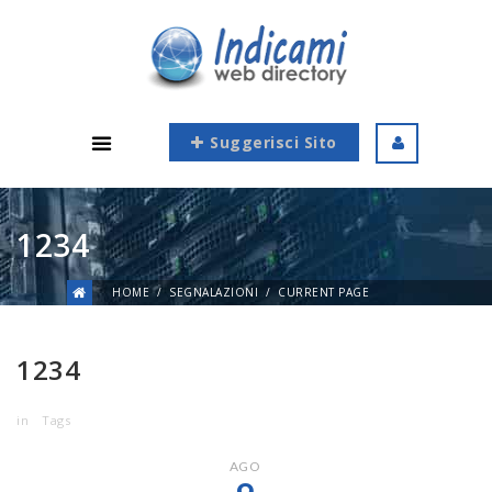
Suggerisci Sito
1234
HOME
SEGNALAZIONI
CURRENT PAGE
1234
in
Tags
AGO