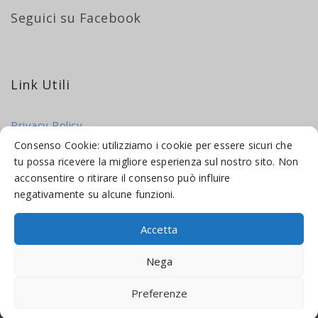
Seguici su Facebook
Link Utili
Privacy Policy
Cookie Policy
Consenso Cookie: utilizziamo i cookie per essere sicuri che
tu possa ricevere la migliore esperienza sul nostro sito. Non
acconsentire o ritirare il consenso può influire
negativamente su alcune funzioni.
Accetta
© 2016-2026 INDICAMI BY
TRUEPINE
, LLC. ALL RIGHTS RESERVED.
Nega
SITO A CURA DI
MADE WEB SOLUTIONS
Preferenze