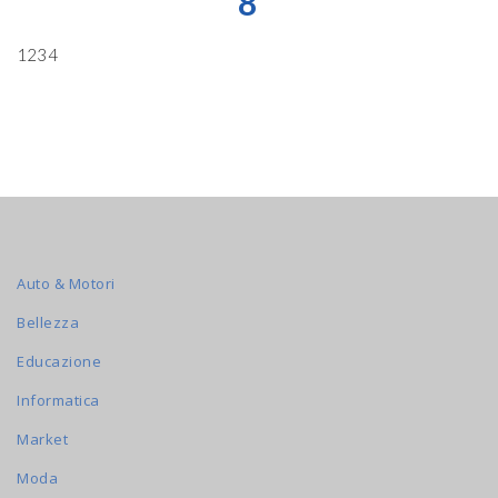
8
1234
Auto & Motori
Bellezza
Educazione
Informatica
Market
Moda