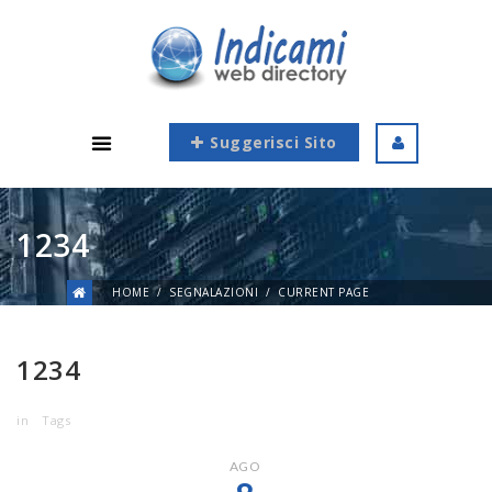
Suggerisci Sito
1234
HOME
SEGNALAZIONI
CURRENT PAGE
1234
in
Tags
AGO