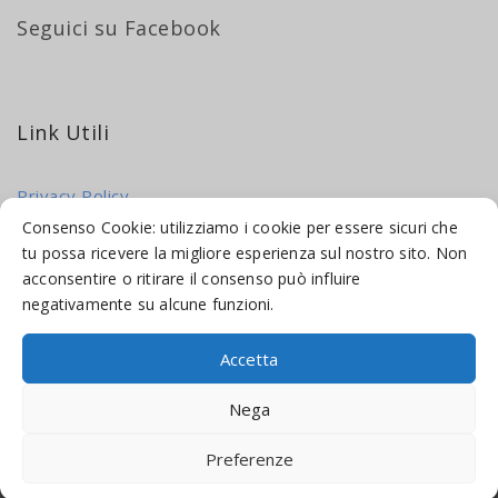
Seguici su Facebook
Link Utili
Privacy Policy
Cookie Policy
Consenso Cookie: utilizziamo i cookie per essere sicuri che
tu possa ricevere la migliore esperienza sul nostro sito. Non
acconsentire o ritirare il consenso può influire
negativamente su alcune funzioni.
Accetta
© 2016-2026 INDICAMI BY
TRUEPINE
, LLC. ALL RIGHTS RESERVED.
Nega
SITO A CURA DI
MADE WEB SOLUTIONS
Preferenze