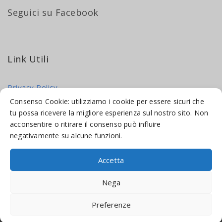
Seguici su Facebook
Link Utili
Privacy Policy
Cookie Policy
Consenso Cookie: utilizziamo i cookie per essere sicuri che
tu possa ricevere la migliore esperienza sul nostro sito. Non
acconsentire o ritirare il consenso può influire
negativamente su alcune funzioni.
Accetta
© 2016-2026 INDICAMI BY
TRUEPINE
, LLC. ALL RIGHTS RESERVED.
Nega
SITO A CURA DI
MADE WEB SOLUTIONS
Preferenze