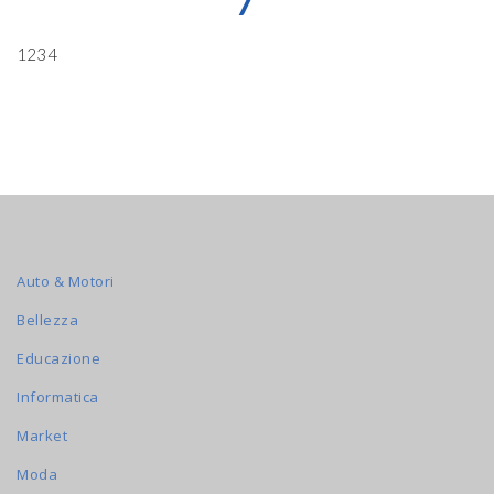
7
1234
Auto & Motori
Bellezza
Educazione
Informatica
Market
Moda