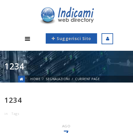
Suggerisci Sito
1234
HOME
SEGNALAZIONI
CURRENT PAGE
1234
in
Tags
AGO