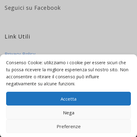
Seguici su Facebook
Link Utili
Privacy Policy
Cookie Policy
Consenso Cookie: utilizziamo i cookie per essere sicuri che
tu possa ricevere la migliore esperienza sul nostro sito. Non
acconsentire o ritirare il consenso può influire
negativamente su alcune funzioni.
Accetta
© 2016-2026 INDICAMI BY
TRUEPINE
, LLC. ALL RIGHTS RESERVED.
Nega
SITO A CURA DI
MADE WEB SOLUTIONS
Preferenze