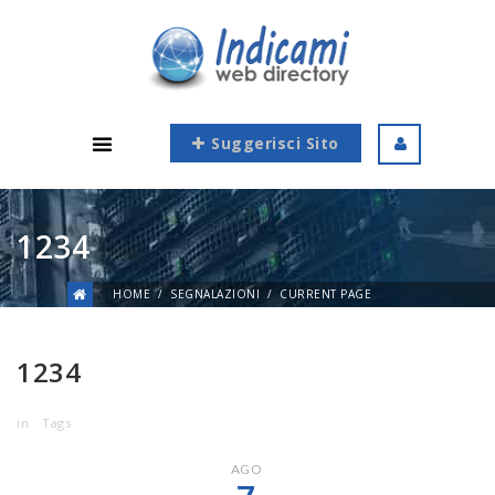
Suggerisci Sito
1234
HOME
SEGNALAZIONI
CURRENT PAGE
1234
in
Tags
AGO