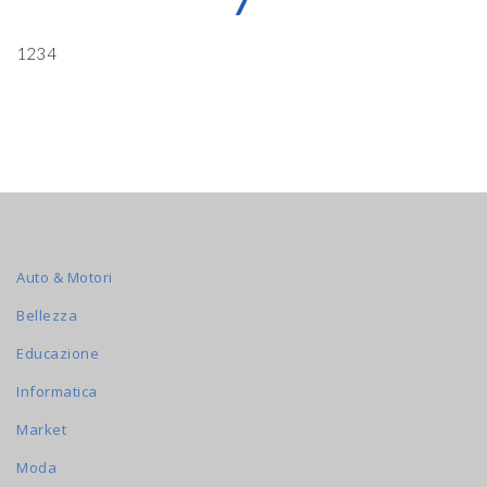
7
1234
Auto & Motori
Bellezza
Educazione
Informatica
Market
Moda