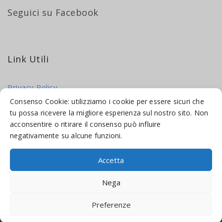
Seguici su Facebook
Link Utili
Privacy Policy
Cookie Policy
Consenso Cookie: utilizziamo i cookie per essere sicuri che
tu possa ricevere la migliore esperienza sul nostro sito. Non
acconsentire o ritirare il consenso può influire
negativamente su alcune funzioni.
Accetta
© 2016-2026 INDICAMI BY
TRUEPINE
, LLC. ALL RIGHTS RESERVED.
Nega
SITO A CURA DI
MADE WEB SOLUTIONS
Preferenze