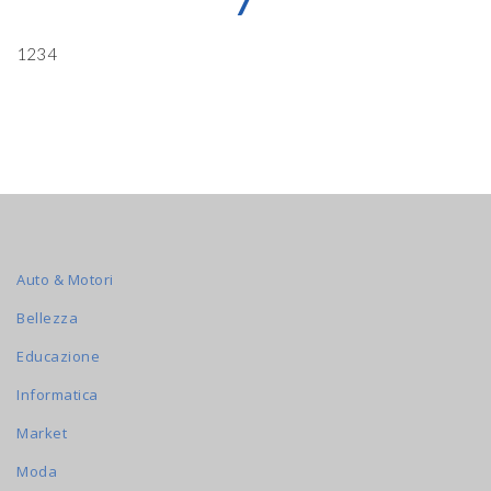
7
1234
Auto & Motori
Bellezza
Educazione
Informatica
Market
Moda