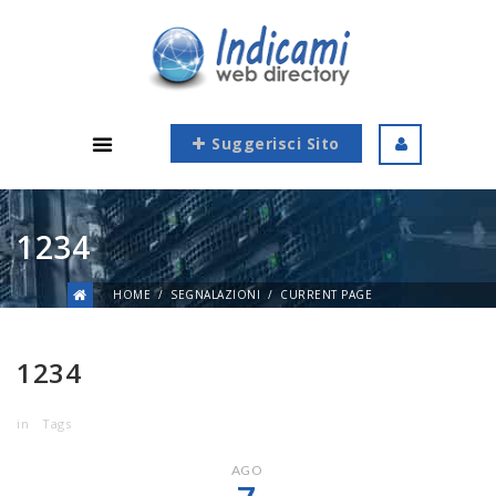
Suggerisci Sito
1234
HOME
SEGNALAZIONI
CURRENT PAGE
1234
in
Tags
AGO