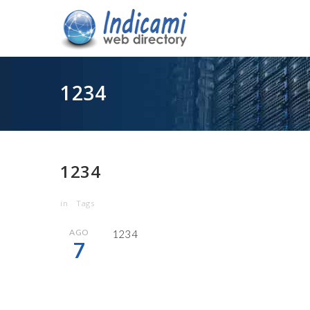
1234
1234
in
Tags
AGO
1234
7