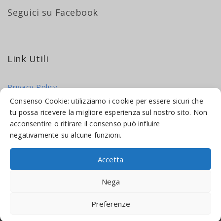
Seguici su Facebook
Link Utili
Privacy Policy
Cookie Policy
Consenso Cookie: utilizziamo i cookie per essere sicuri che
tu possa ricevere la migliore esperienza sul nostro sito. Non
acconsentire o ritirare il consenso può influire
negativamente su alcune funzioni.
Accetta
© 2016-2026 INDICAMI BY
TRUEPINE
, LLC. ALL RIGHTS RESERVED.
Nega
SITO A CURA DI
MADE WEB SOLUTIONS
Preferenze