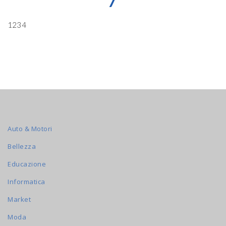
7
1234
Auto & Motori
Bellezza
Educazione
Informatica
Market
Moda