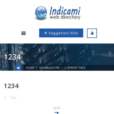
Suggerisci Sito
1234
HOME
SEGNALAZIONI
CURRENT PAGE
1234
in
Tags
AGO