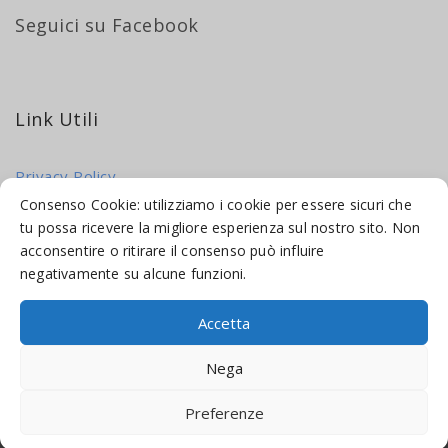
Seguici su Facebook
Link Utili
Privacy Policy
Cookie Policy
Consenso Cookie: utilizziamo i cookie per essere sicuri che
tu possa ricevere la migliore esperienza sul nostro sito. Non
acconsentire o ritirare il consenso può influire
negativamente su alcune funzioni.
Accetta
© 2016-2026 INDICAMI BY
TRUEPINE
, LLC. ALL RIGHTS RESERVED.
Nega
SITO A CURA DI
MADE WEB SOLUTIONS
Preferenze