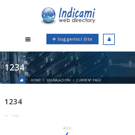
Suggerisci Sito
1234
HOME
SEGNALAZIONI
CURRENT PAGE
1234
in
Tags
AGO