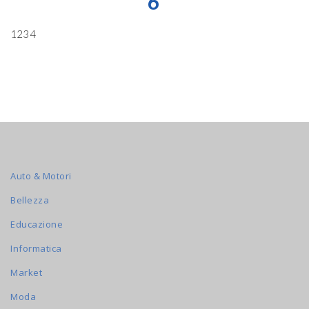
6
1234
Auto & Motori
Bellezza
Educazione
Informatica
Market
Moda