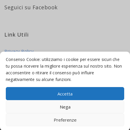
Seguici su Facebook
Link Utili
Privacy Policy
Cookie Policy
Consenso Cookie: utilizziamo i cookie per essere sicuri che
tu possa ricevere la migliore esperienza sul nostro sito. Non
acconsentire o ritirare il consenso può influire
negativamente su alcune funzioni.
Accetta
© 2016-2026 INDICAMI BY
TRUEPINE
, LLC. ALL RIGHTS RESERVED.
Nega
SITO A CURA DI
MADE WEB SOLUTIONS
Preferenze