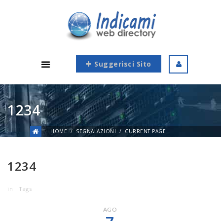
Suggerisci Sito
1234
HOME
SEGNALAZIONI
CURRENT PAGE
1234
in
Tags
AGO