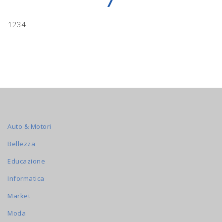
7
1234
Auto & Motori
Bellezza
Educazione
Informatica
Market
Moda