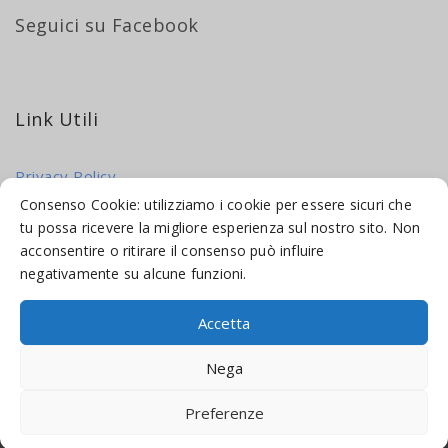
Seguici su Facebook
Link Utili
Privacy Policy
Cookie Policy
Consenso Cookie: utilizziamo i cookie per essere sicuri che
tu possa ricevere la migliore esperienza sul nostro sito. Non
acconsentire o ritirare il consenso può influire
negativamente su alcune funzioni.
Accetta
© 2016-2026 INDICAMI BY
TRUEPINE
, LLC. ALL RIGHTS RESERVED.
Nega
SITO A CURA DI
MADE WEB SOLUTIONS
Preferenze