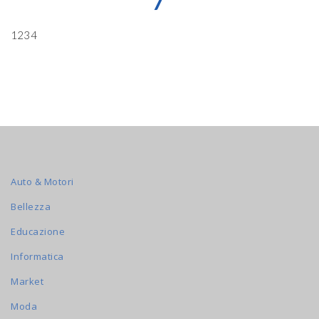
7
1234
Auto & Motori
Bellezza
Educazione
Informatica
Market
Moda