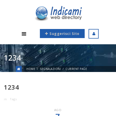
Suggerisci Sito
1234
HOME
SEGNALAZIONI
CURRENT PAGE
1234
in
Tags
AGO