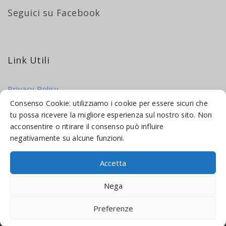
Seguici su Facebook
Link Utili
Privacy Policy
Cookie Policy
Consenso Cookie: utilizziamo i cookie per essere sicuri che
tu possa ricevere la migliore esperienza sul nostro sito. Non
acconsentire o ritirare il consenso può influire
negativamente su alcune funzioni.
Accetta
© 2016-2026 INDICAMI BY
TRUEPINE
, LLC. ALL RIGHTS RESERVED.
Nega
SITO A CURA DI
MADE WEB SOLUTIONS
Preferenze