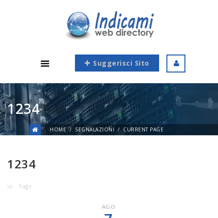
Suggerisci Sito
1234
HOME
SEGNALAZIONI
CURRENT PAGE
1234
in
Tags
AGO