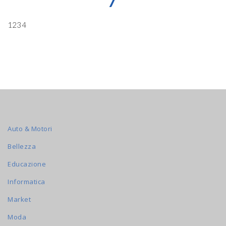
7
1234
Auto & Motori
Bellezza
Educazione
Informatica
Market
Moda