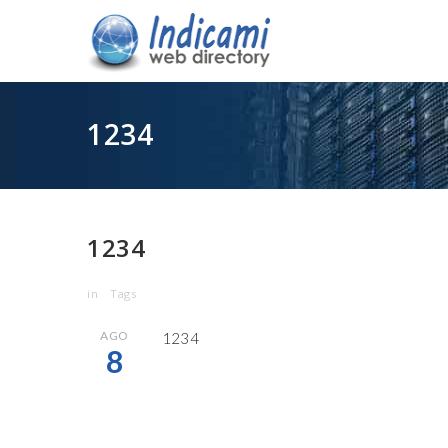
1234
1234
in
Tags
AGO
1234
8