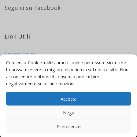
Seguici su Facebook
Link Utili
Privacy Policy
Cookie Policy
Consenso Cookie: utilizziamo i cookie per essere sicuri che
tu possa ricevere la migliore esperienza sul nostro sito. Non
acconsentire o ritirare il consenso può influire
negativamente su alcune funzioni.
Accetta
© 2016-2026 INDICAMI BY
TRUEPINE
, LLC. ALL RIGHTS RESERVED.
Nega
SITO A CURA DI
MADE WEB SOLUTIONS
Preferenze