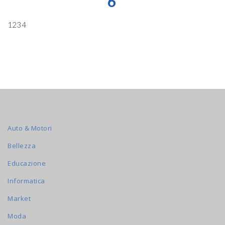
6
1234
Auto & Motori
Bellezza
Educazione
Informatica
Market
Moda