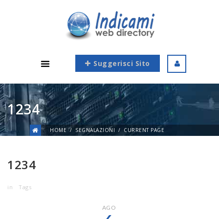
Suggerisci Sito
1234
HOME
SEGNALAZIONI
CURRENT PAGE
1234
in
Tags
AGO