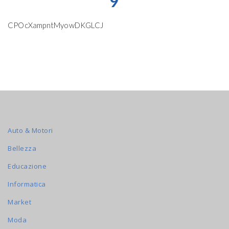
9
CPOcXampntMyowDKGLCJ
Auto & Motori
Bellezza
Educazione
Informatica
Market
Moda