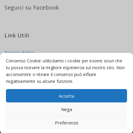
Seguici su Facebook
Link Utili
Privacy Policy
Cookie Policy
Consenso Cookie: utilizziamo i cookie per essere sicuri che
tu possa ricevere la migliore esperienza sul nostro sito. Non
acconsentire o ritirare il consenso può influire
negativamente su alcune funzioni.
Accetta
© 2016-2026 INDICAMI BY
TRUEPINE
, LLC. ALL RIGHTS RESERVED.
Nega
SITO A CURA DI
MADE WEB SOLUTIONS
Preferenze