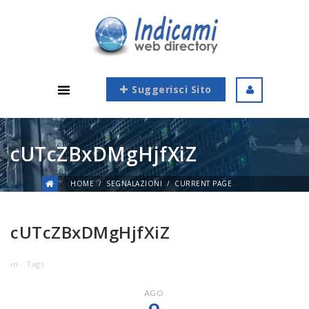
Suggerisci Sito
cUTcZBxDMgHjfXiZ
HOME
SEGNALAZIONI
CURRENT PAGE
cUTcZBxDMgHjfXiZ
in
Tags
AGO