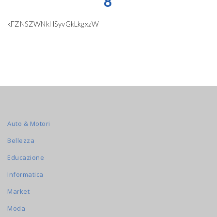
8
kFZNSZWNkHSyvGkLkgxzW
Auto & Motori
Bellezza
Educazione
Informatica
Market
Moda