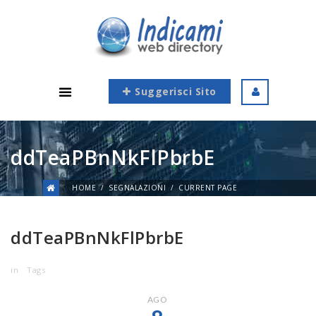
Suggerisci Sito
ddTeaPBnNkFlPbrbE
HOME
SEGNALAZIONI
CURRENT PAGE
ddTeaPBnNkFlPbrbE
in
Tags
AGO