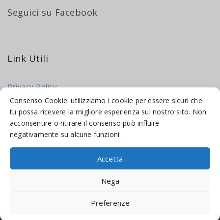
Seguici su Facebook
Link Utili
Privacy Policy
Cookie Policy
Consenso Cookie: utilizziamo i cookie per essere sicuri che
tu possa ricevere la migliore esperienza sul nostro sito. Non
acconsentire o ritirare il consenso può influire
negativamente su alcune funzioni.
Accetta
© 2016-2026 INDICAMI BY
TRUEPINE
, LLC. ALL RIGHTS RESERVED.
Nega
SITO A CURA DI
MADE WEB SOLUTIONS
Preferenze